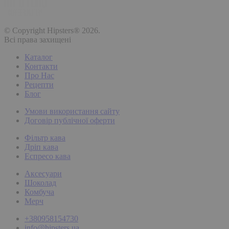
© Copyright Hipsters® 2026.
Всі права захищені
Каталог
Контакти
Про Нас
Рецепти
Блог
Умови використання сайту
Договір публічної оферти
Фільтр кава
Дріп кава
Еспресо кава
Аксесуари
Шоколад
Комбуча
Мерч
+380958154730
info@hipsters.ua