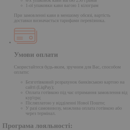
4-х упаковок кави вагою 250 грамів
1-ої упаковки кави вагою 1 кілограм
При замовленні кави в меншому обсязі, вартість
доставки визначається тарифами перевізника.
Умови оплати
Скористайтеся будь-яким, зручним для Вас, способом
оплати:
Безготівковий розрахунок банківською картою на
сайті (LiqPay);
Оплата готівкою під час отримання замовлення від
кур'єра;
Післяплатою у відділенні Нової Пошти;
У разі самовивозу, можлива оплата готівкою або
через термінал.
Програма лояльності: