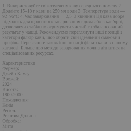
1. Використовуйте свіжозмелену каву середнього помелу 2.
Додайте 15–18 г кави на 250 мл води 3. Температура води —
92–96°C 4. Час заварювання — 2,5–3 хвилини Ця кава добре
підходить для щоденного заварювання вдома або в кавʼярні,
дозволяючи стабільно отримувати чистий та збалансований
результат у чашці. Рекомендуємо переглянути інші позиції з
категорії фільтр кави, щоб обрати свій ідеальний смаковий
профіль. Перегляньте також інші позиції фільтр кави в нашому
каталозі. Більше про методи заварювання можна дізнатися на
спеціалізованих ресурсах.
Характеристики
Фермер:
Джейн Камау
Врожай:
2024
Висота:
1800-2000
Походження:
Кенія
Регіон:
Рифтова Долина
Обробка:
Мита