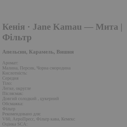
Кенія · Jane Kamau — Мита |
Фільтр
Апельсин, Карамель, Вишня
Аромат:
Малина, Персик, Чорна смородина
Кислотність:
Середня
Тіло:
Легке, округле
Післясмак:
Довгий солодкий , цукерний
Обсмажка:
Фільтр
Рекомендовано для:
V60, АероПресс, Фільтр кава, Кемекс
Оцінка SCA: