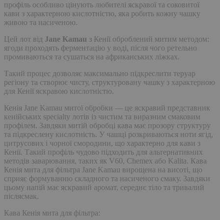
профіль особливо цінують любителі яскравої та соковитої
кави з характерною кислотністю, яка робить кожну чашку
живою та насиченою.
Цей лот від
Jane Kamau
з Кенії оброблений митим методом:
ягоди проходять ферментацію у воді, після чого ретельно
промиваються та сушаться на африканських ліжках.
Такий процес дозволяє максимально підкреслити теруар
регіону та створює чисту, структуровану чашку з характерною
для Кенії яскравою кислотністю.
Кенія Jane Kamau митої обробки — це яскравий представник
кенійських specialty лотів із чистим та виразним смаковим
профілем. Завдяки митій обробці кава має прозору структуру
та підкреслену кислотність. У чашці розкриваються ноти ягід,
цитрусових і чорної смородини, що характерно для кави з
Кенії. Такий профіль чудово підходить для альтернативних
методів заварювання, таких як V60, Chemex або Kalita. Кава
Кенія мита для фільтра Jane Kamau вирощена на висоті, що
сприяє формуванню складного та насиченого смаку. Завдяки
цьому напій має яскравий аромат, середнє тіло та тривалий
післясмак.
Кава Кенія мита для фільтра: