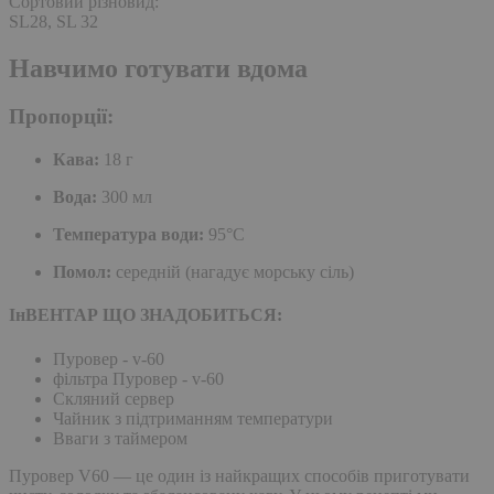
Сортовий різновид:
SL28, SL 32
Навчимо готувати
вдома
Пропорції:
Кава:
18 г
Вода:
300 мл
Температура води:
95°C
Помол:
середній (нагадує морську сіль)
ІнВЕНТАР ЩО ЗНАДОБИТЬСЯ:
Пуровер - v-60
фільтра Пуровер - v-60
Скляний сервер
Чайник з підтриманням температури
Вваги з таймером
Пуровер V60 — це один із найкращих способів приготувати