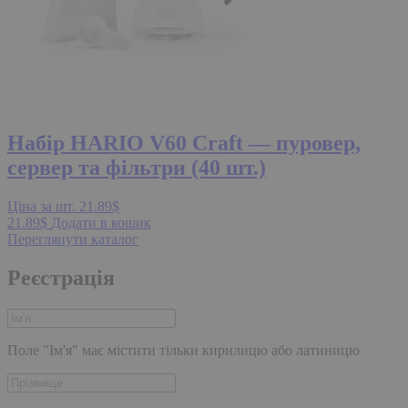
Набір HARIO V60 Craft — пуровер,
сервер та фільтри (40 шт.)
Ціна за шт.
21.89
$
21.89
$
Додати в кошик
Переглянути
каталог
Реєстрація
Поле "Ім'я" має містити тільки кирилицю або латиницю