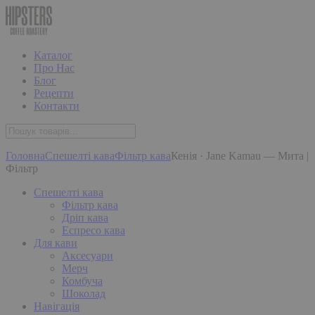
Каталог
Про Нас
Блог
Рецепти
Контакти
Головна
Спешелті кава
Фільтр кава
Кенія · Jane Kamau — Мита |
Фільтр
Спешелті кава
Фільтр кава
Дріп кава
Еспресо кава
Для кави
Аксесуари
Мерч
Комбуча
Шоколад
Навігація