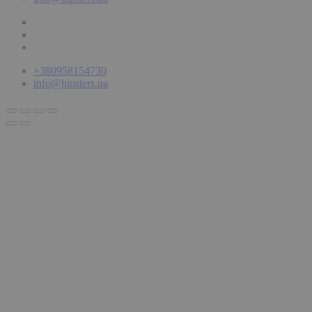
+380958154730
info@hipsters.ua