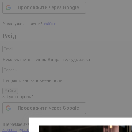
Продовжити через
Google
У вас уже є акаунт?
Увійти
Вхід
Некоректне значення. Виправте, будь ласка
Неправильно заповнене поле
Увійти
Забули пароль?
Продовжити через
Google
Ще немає акаунта?
Зареєструватися