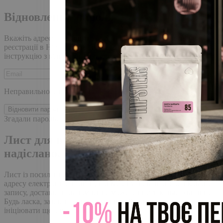
Відновлення пароля
Вкажіть адресу ел. пошти, яку ви використовували під час
реєстрації в Hipster.coffee roasters. Ми надішлемо вам
інструкцію з відновлення пароля.
Неправильно заповнене поле
Відновити пароль
Згадали пароль?
Лист для відновлення пароля
надіслано.
Лист із посиланням для скидання пароля було надіслано на
адресу електронної пошти, прив'язану до вашого облікового
запису, доставка повідомлення може зайняти кілька хвилин.
Будь ласка, зачекайте щонайменше 10 хвилин, перш ніж
ініціювати ще один запит.