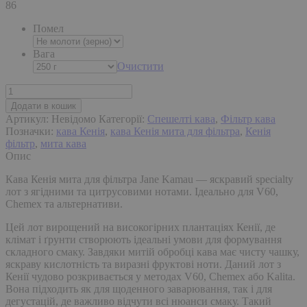
86
Помел
Вага
Очистити
Кенія
·
Додати в кошик
Jane
Артикул:
Невідомо
Категорії:
Спешелті кава
,
Фільтр кава
Kamau
Позначки:
кава Кенія
,
кава Кенія мита для фільтра
,
Кенія
—
фільтр
,
мита кава
Мита
Опис
|
Фільтр
Кава Кенія мита для фільтра Jane Kamau — яскравий specialty
кількість
лот з ягідними та цитрусовими нотами. Ідеально для V60,
Chemex та альтернативи.
Цей лот вирощений на високогірних плантаціях Кенії, де
клімат і ґрунти створюють ідеальні умови для формування
складного смаку. Завдяки митій обробці кава має чисту чашку,
яскраву кислотність та виразні фруктові ноти. Даний лот з
Кенії чудово розкривається у методах V60, Chemex або Kalita.
Вона підходить як для щоденного заварювання, так і для
дегустацій, де важливо відчути всі нюанси смаку. Такий