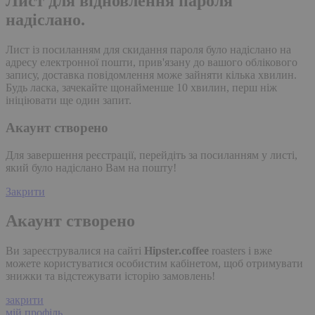
Лист для відновлення пароля
надіслано.
Лист із посиланням для скидання пароля було надіслано на
адресу електронної пошти, прив'язану до вашого облікового
запису, доставка повідомлення може зайняти кілька хвилин.
Будь ласка, зачекайте щонайменше 10 хвилин, перш ніж
ініціювати ще один запит.
Акаунт створено
Для завершення реєстрації, перейдіть за посиланням у листі,
який було надіслано Вам на пошту!
Закрити
Акаунт створено
Ви зареєструвалися на сайті
Hipster.coffee
roasters і вже
можете користуватися особистим кабінетом, щоб отримувати
знижки та відстежувати історію замовлень!
закрити
мій профіль