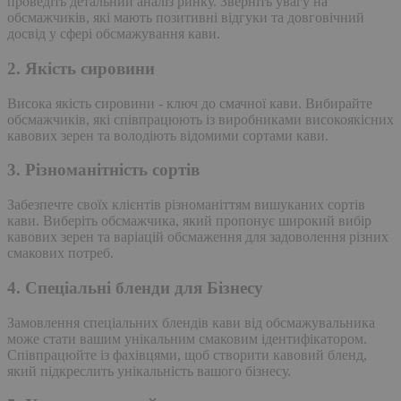
проведіть детальний аналіз ринку. Зверніть увагу на
обсмажчиків, які мають позитивні відгуки та довговічний
досвід у сфері обсмажування кави.
2. Якість сировини
Висока якість сировини - ключ до смачної кави. Вибирайте
обсмажчиків, які співпрацюють із виробниками високоякісних
кавових зерен та володіють відомими сортами кави.
3. Різноманітність сортів
Забезпечте своїх клієнтів різноманіттям вишуканих сортів
кави. Виберіть обсмажчика, який пропонує широкий вибір
кавових зерен та варіацій обсмаження для задоволення різних
смакових потреб.
4. Спеціальні бленди для Бізнесу
Замовлення спеціальних блендів кави від обсмажувальника
може стати вашим унікальним смаковим ідентифікатором.
Співпрацюйте із фахівцями, щоб створити кавовий бленд,
який підкреслить унікальність вашого бізнесу.