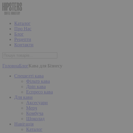
Каталог
Про Нас
Блог
Рецепти
Контакти
Головна
Блог
Кава для Бізнесу
Спешелті кава
Фільтр кава
Дріп кава
Еспресо кава
Для кави
Аксесуари
Мерч
Комбуча
Шоколад
Навігація
Каталог