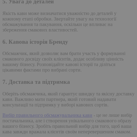
5. Увага до деталей
Якість кави може визначатися уважністю до деталей у
кожному етапі обробки. Звертайте увагу на технології
обсмажування та пакування, оскільки це впливає на
збереження смакових властивостей.
6. Кавова історія Бренду
Обсмажчик, який дозволяє вам брати участь у формуванні
смакового досвіду своїх клієнтів, додає особливу цінність
вашому бізнесу. Розповідайте кавові історії та діліться
цікавими фактами про вибрані сорти.
7. Доставка та підтримка
Оберіть обсмажчика, який гарантує швидку та якісну доставку
кави. Важливо мати партнера, який готовий надавати
консультації та підтримку у виборі кавових сортів.
Вибір правильного обсмажувальника кави
- це не лише вибір
постачальника, але і створення унікального смакового образу
вашого бізнесу. Зробіть правильний вибір для того, щоб ваша
кава завжди вражала клієнтів своїм неперевершеним смаком.