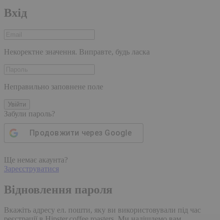
Вхід
Некоректне значення. Виправте, будь ласка
Неправильно заповнене поле
Увійти
Забули пароль?
Продовжити через
Google
Ще немає акаунта?
Зареєструватися
Відновлення пароля
Вкажіть адресу ел. пошти, яку ви використовували під час
реєстрації в Hipster.coffee roasters. Ми надішлемо вам