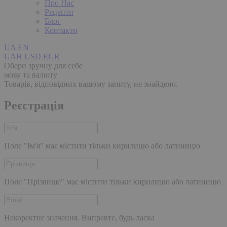
Про Нас
Рецепти
Блог
Контакти
UA
EN
UAH
USD
EUR
Обери зручну для себе
мову та валюту
Товарів, відповідних вашому запиту, не знайдено.
Реєстрація
Поле "Ім'я" має містити тільки кирилицю або латиницю
Поле "Прізвище" має містити тільки кирилицю або латиницю
Некоректне значення. Виправте, будь ласка