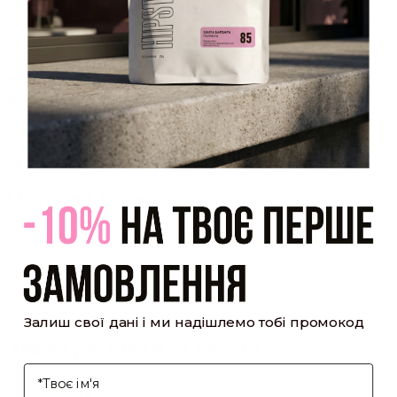
Закрити
Акаунт створено
Ви зареєструвалися на сайті
Hipster.coffee
roasters і вже
можете користуватися особистим кабінетом, щоб отримувати
знижки та відстежувати історію замовлень!
закрити
мій профіль
Оптовий прайс
[cf7form cf7key="wholesale-popup"]
Обсмажування кави
[cf7form cf7key="roasting-popup"]
Залиш свої дані і ми надішлемо тобі промокод
Умови доставки та оплати
І'мя