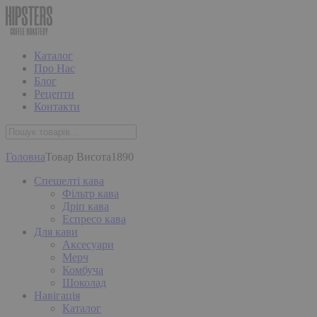
Каталог
Про Нас
Блог
Рецепти
Контакти
Головна
Товар Висота
1890
Спешелті кава
Фільтр кава
Дріп кава
Еспресо кава
Для кави
Аксесуари
Мерч
Комбуча
Шоколад
Навігація
Каталог