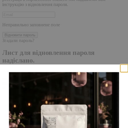
інструкцію з відновлення пароля.
Неправильно заповнене поле
Відновити пароль
Згадали пароль?
Лист для відновлення пароля
надіслано.
Лист із посиланням для скидання пароля було надіслано на
адресу електронної пошти, прив'язану до вашого облікового
запису, доставка повідомлення може зайняти кілька хвилин.
Будь ласка, зачекайте щонайменше 10 хвилин, перш ніж
ініціювати ще один запит.
Акаунт створено
Для завершення реєстрації, перейдіть за посиланням у листі,
який було надіслано Вам на пошту!