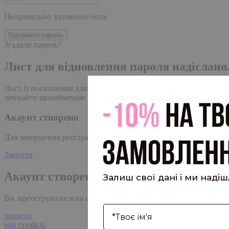
Неправильно заповнене поле
Відновити пароль
Згадали пароль?
Лист для відновлення пароля надіслано
Лист із посиланням для скидання пароля було надіслано на адре
зачекайте щонайменше 10 хвилин, перш ніж ініціювати ще один
Акаунт створено
Для завершення реєстрації, перейдіть за посиланням у листі, я
Закрити
Акаунт створено
Залиш свої дані і ми наді
Ви зареєструвалися на сайті
Hipster.coffee
roasters і вже может
І'мя
закрити
мій профіль