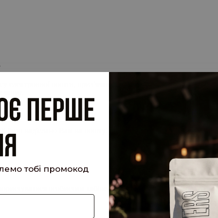
.
су електронної пошти, прив'язану до вашого облікового запису, 
 запит.
кий було надіслано Вам на пошту!
шлемо тобі промокод
е користуватися особистим кабінетом, щоб отримувати знижки та 