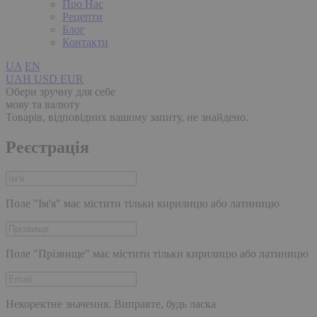
Про Нас
Рецепти
Блог
Контакти
UA
EN
UAH
USD
EUR
Обери зручну для себе
мову та валюту
Товарів, відповідних вашому запиту, не знайдено.
Реєстрація
Поле "Ім'я" має містити тільки кирилицю або латиницю
Поле "Прізвище" має містити тільки кирилицю або латиницю
Некоректне значення. Виправте, будь ласка