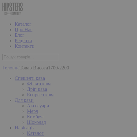
Каталог
Про Нас
Блог
Рецепти
Контакти
Головна
Товар Висота
1700-2200
Спешелті кава
Фільтр кава
Дріп кава
Еспресо кава
Для кави
Аксесуари
Мерч
Комбуча
Шоколад
Навігація
Каталог