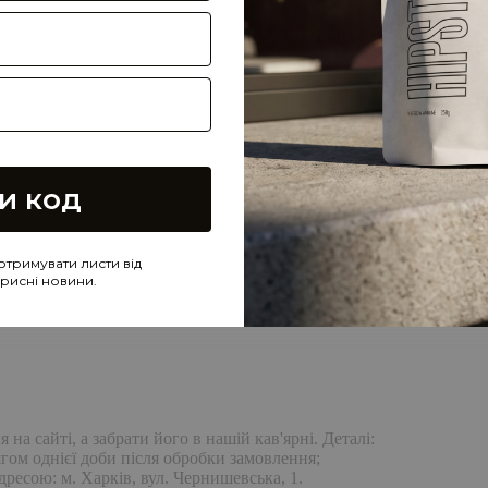
и код
отримувати листи від
корисні новини.
а сайті, а забрати його в нашій кав'ярні. Деталі:
гом однієї доби після обробки замовлення;
дресою: м. Харків, вул. Чернишевська, 1.