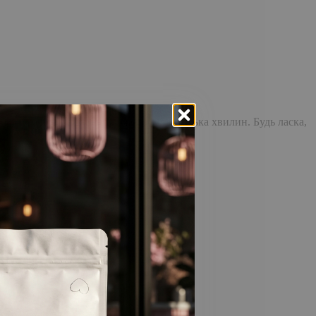
доставка повідомлення може зайняти кілька хвилин. Будь ласка,
відстежувати історію замовлень!