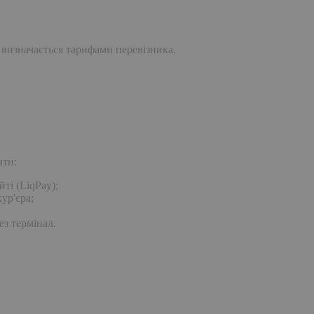
 визначається тарифами перевізника.
ати:
ті (LiqPay);
ур'єра;
ез термінал.