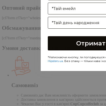
Enter your email address
Оптовий прайс
[cf7form cf7key="wholesale-popup"]
Birthday
Обсмажування кави
[cf7form cf7key="roasting-popup"]
Отримат
Умови доставки та оплати
*Натискаючи кнопку, ти погоджуєшся 
Hipsters.ua
. Без спаму — тільки кава і 
Самовивіз
Самовивіз дає Вам можливість оформити замовлення н
Доставка замовлення в кав'ярню здійснюється протя
Чекаємо Вас у гості в кав'ярні
CupCupcoffeclub
за а