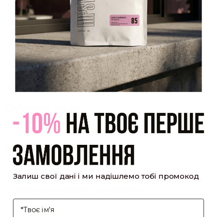
Закрити
Акаунт створено
Ви зареєструвалися на сайті
Hipster.coffee
roasters і вже
можете користуватися особистим кабінетом, щоб отримувати
знижки та відстежувати історію замовлень!
закрити
мій профіль
Оптовий прайс
[cf7form cf7key="wholesale-popup"]
Обсмажування кави
[cf7form cf7key="roasting-popup"]
Залиш свої дані і ми надішлемо тобі промокод
Умови доставки та оплати
І'мя