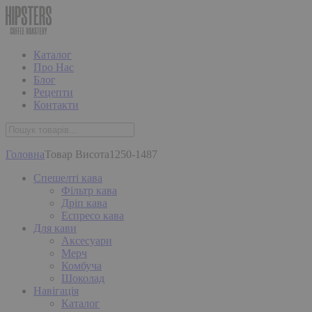
Каталог
Про Нас
Блог
Рецепти
Контакти
Головна
Товар Висота
1250-1487
Спешелті кава
Фільтр кава
Дріп кава
Еспресо кава
Для кави
Аксесуари
Мерч
Комбуча
Шоколад
Навігація
Каталог