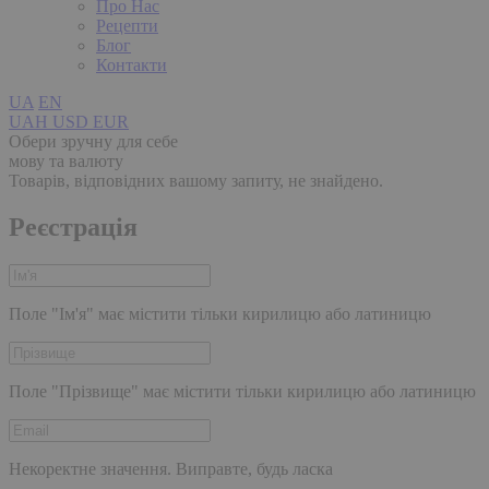
Про Нас
Рецепти
Блог
Контакти
UA
EN
UAH
USD
EUR
Обери зручну для себе
мову та валюту
Товарів, відповідних вашому запиту, не знайдено.
Реєстрація
Поле "Ім'я" має містити тільки кирилицю або латиницю
Поле "Прізвище" має містити тільки кирилицю або латиницю
Некоректне значення. Виправте, будь ласка