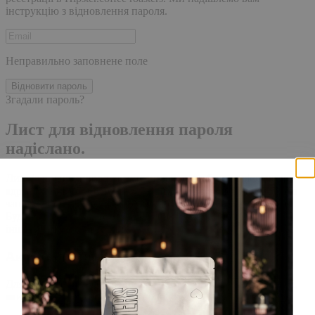
інструкцію з відновлення пароля.
Неправильно заповнене поле
Відновити пароль
Згадали пароль?
Лист для відновлення пароля
надіслано.
Лист із посиланням для скидання пароля було надіслано на
адресу електронної пошти, прив'язану до вашого облікового
запису, доставка повідомлення може зайняти кілька хвилин.
Будь ласка, зачекайте щонайменше 10 хвилин, перш ніж
ініціювати ще один запит.
Акаунт створено
Для завершення реєстрації, перейдіть за посиланням у листі,
який було надіслано Вам на пошту!