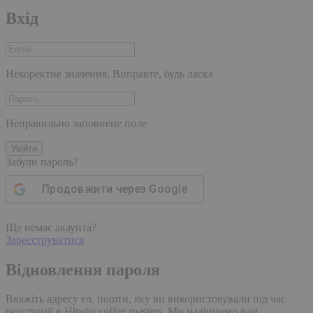
Вхід
Некоректне значення. Виправте, будь ласка
Неправильно заповнене поле
Увійти
Забули пароль?
Продовжити через
Google
Ще немає акаунта?
Зареєструватися
Відновлення пароля
Вкажіть адресу ел. пошти, яку ви використовували під час
реєстрації в Hipster.coffee roasters. Ми надішлемо вам