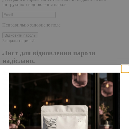
інструкцію з відновлення пароля.
Неправильно заповнене поле
Відновити пароль
Згадали пароль?
Лист для відновлення пароля
надіслано.
Лист із посиланням для скидання пароля було надіслано на
адресу електронної пошти, прив'язану до вашого облікового
запису, доставка повідомлення може зайняти кілька хвилин.
Будь ласка, зачекайте щонайменше 10 хвилин, перш ніж
ініціювати ще один запит.
Акаунт створено
Для завершення реєстрації, перейдіть за посиланням у листі,
який було надіслано Вам на пошту!