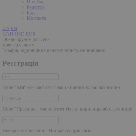
Про Нас
Рецепти
Блог
Контакти
UA
EN
UAH
USD
EUR
Обери зручну для себе
мову та валюту
Товарів, відповідних вашому запиту, не знайдено.
Реєстрація
Поле "Ім'я" має містити тільки кирилицю або латиницю
Поле "Прізвище" має містити тільки кирилицю або латиницю
Некоректне значення. Виправте, будь ласка