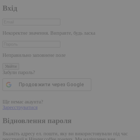
Вхід
Некоректне значення. Виправте, будь ласка
Неправильно заповнене поле
Увійти
Забули пароль?
Продовжити через
Google
Ще немає акаунта?
Зареєструватися
Відновлення пароля
Вкажіть адресу ел. пошти, яку ви використовували під час
реєстрації в Hipster.coffee roasters. Ми надішлемо вам