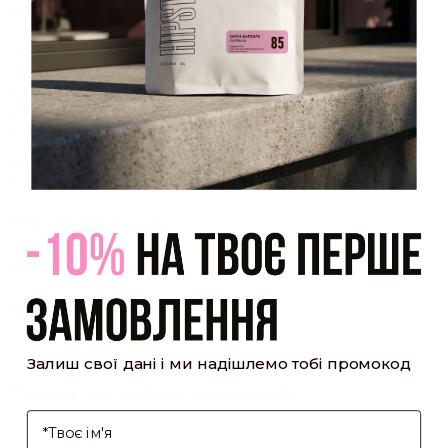
Закрити
Акаунт створено
Ви зареєструвалися на сайті
Hipster.coffee
roasters і вже
можете користуватися особистим кабінетом, щоб отримувати
знижки та відстежувати історію замовлень!
закрити
мій профіль
Оптовий прайс
[cf7form cf7key="wholesale-popup"]
Обсмажування кави
[cf7form cf7key="roasting-popup"]
Залиш свої дані і ми надішлемо тобі промокод
Умови доставки та оплати
І'мя