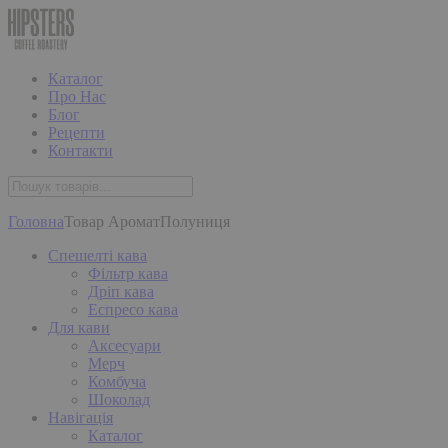
Каталог
Про Нас
Блог
Рецепти
Контакти
Головна
Товар Аромат
Полуниця
Спешелті кава
Фільтр кава
Дріп кава
Еспресо кава
Для кави
Аксесуари
Мерч
Комбуча
Шоколад
Навігація
Каталог