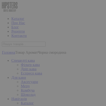
Каталог
Про Нас
Блог
Рецепти
Контакти
Головна
Товар Аромат
Чорна смородина
Спешелті кава
Фільтр кава
Дріп кава
Еспресо кава
Для кави
Аксесуари
Мерч
Комбуча
Шоколад
Навігація
Каталог