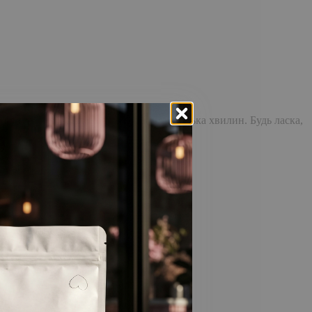
доставка повідомлення може зайняти кілька хвилин. Будь ласка,
відстежувати історію замовлень!