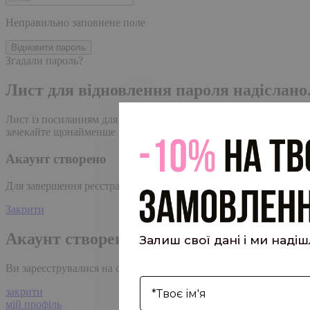
Неправильно заповнене поле
Відновити пароль
Згадали пароль?
Лист для відновлення пароля надіслано
Лист із посиланням для скидання пароля було надіслано на адре
зачекайте щонайменше 10 хвилин, перш ніж ініціювати ще один
Акаунт створено
Для завершення реєстрації, перейдіть за посиланням у листі, я
Закрити
Акаунт створено
Залиш свої дані і ми наді
Ви зареєструвалися на сайті
Hipster.coffee
roasters і вже может
І'мя
закрити
мій профіль