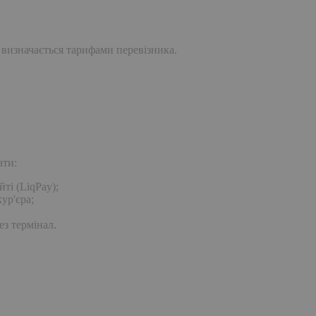
 визначається тарифами перевізника.
ати:
ті (LiqPay);
ур'єра;
ез термінал.