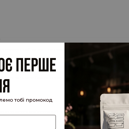
.
су електронної пошти, прив'язану до вашого облікового запису, 
 запит.
кий було надіслано Вам на пошту!
шлемо тобі промокод
е користуватися особистим кабінетом, щоб отримувати знижки та 