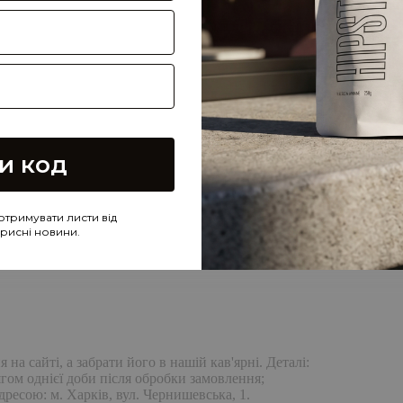
и код
отримувати листи від
корисні новини.
а сайті, а забрати його в нашій кав'ярні. Деталі:
гом однієї доби після обробки замовлення;
дресою: м. Харків, вул. Чернишевська, 1.