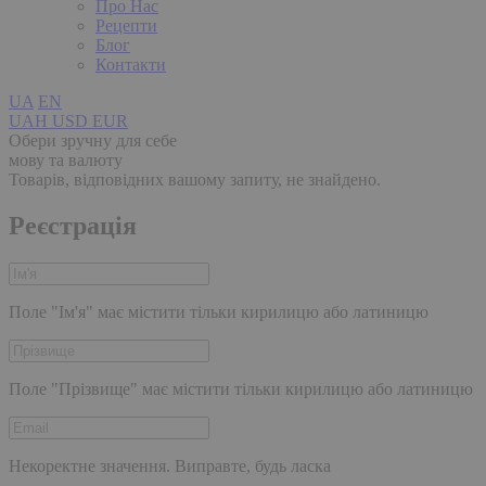
Про Нас
Рецепти
Блог
Контакти
UA
EN
UAH
USD
EUR
Обери зручну для себе
мову та валюту
Товарів, відповідних вашому запиту, не знайдено.
Реєстрація
Поле "Ім'я" має містити тільки кирилицю або латиницю
Поле "Прізвище" має містити тільки кирилицю або латиницю
Некоректне значення. Виправте, будь ласка