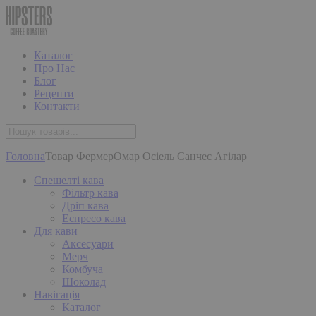
Каталог
Про Нас
Блог
Рецепти
Контакти
Головна
Товар Фермер
Омар Осіель Санчес Агілар
Спешелті кава
Фільтр кава
Дріп кава
Еспресо кава
Для кави
Аксесуари
Мерч
Комбуча
Шоколад
Навігація
Каталог