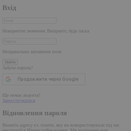
Вхід
Некоректне значення. Виправте, будь ласка
Неправильно заповнене поле
Увійти
Забули пароль?
Продовжити через
Google
Ще немає акаунта?
Зареєструватися
Відновлення пароля
Вкажіть адресу ел. пошти, яку ви використовували під час
реєстрації в Hipster.coffee roasters. Ми надішлемо вам