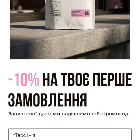
Закрити
Акаунт створено
Ви зареєструвалися на сайті
Hipster.coffee
roasters і вже
можете користуватися особистим кабінетом, щоб отримувати
знижки та відстежувати історію замовлень!
закрити
мій профіль
Оптовий прайс
[cf7form cf7key="wholesale-popup"]
Обсмажування кави
[cf7form cf7key="roasting-popup"]
Залиш свої дані і ми надішлемо тобі промокод
Умови доставки та оплати
І'мя