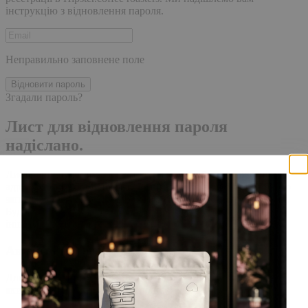
інструкцію з відновлення пароля.
Неправильно заповнене поле
Відновити пароль
Згадали пароль?
Лист для відновлення пароля
надіслано.
Лист із посиланням для скидання пароля було надіслано на
адресу електронної пошти, прив'язану до вашого облікового
запису, доставка повідомлення може зайняти кілька хвилин.
Будь ласка, зачекайте щонайменше 10 хвилин, перш ніж
ініціювати ще один запит.
Акаунт створено
Для завершення реєстрації, перейдіть за посиланням у листі,
який було надіслано Вам на пошту!