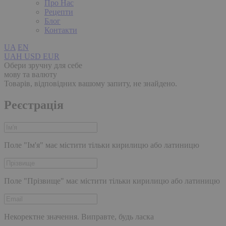
Про Нас
Рецепти
Блог
Контакти
UA
EN
UAH
USD
EUR
Обери зручну для себе
мову та валюту
Товарів, відповідних вашому запиту, не знайдено.
Реєстрація
Поле "Ім'я" має містити тільки кирилицю або латиницю
Поле "Прізвище" має містити тільки кирилицю або латиницю
Некоректне значення. Виправте, будь ласка