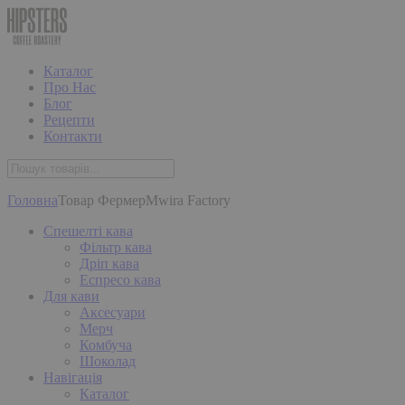
Каталог
Про Нас
Блог
Рецепти
Контакти
Головна
Товар Фермер
Mwira Factory
Спешелті кава
Фільтр кава
Дріп кава
Еспресо кава
Для кави
Аксесуари
Мерч
Комбуча
Шоколад
Навігація
Каталог