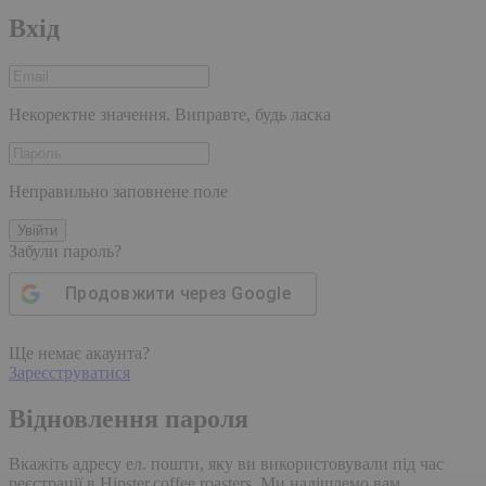
Вхід
Некоректне значення. Виправте, будь ласка
Неправильно заповнене поле
Увійти
Забули пароль?
Продовжити через
Google
Ще немає акаунта?
Зареєструватися
Відновлення пароля
Вкажіть адресу ел. пошти, яку ви використовували під час
реєстрації в Hipster.coffee roasters. Ми надішлемо вам