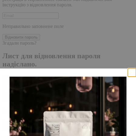
інструкцію з відновлення пароля.
Неправильно заповнене поле
Відновити пароль
Згадали пароль?
Лист для відновлення пароля
надіслано.
Лист із посиланням для скидання пароля було надіслано на
адресу електронної пошти, прив'язану до вашого облікового
запису, доставка повідомлення може зайняти кілька хвилин.
Будь ласка, зачекайте щонайменше 10 хвилин, перш ніж
ініціювати ще один запит.
Акаунт створено
Для завершення реєстрації, перейдіть за посиланням у листі,
який було надіслано Вам на пошту!