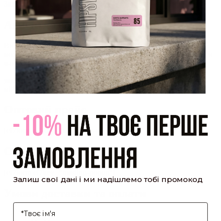
Закрити
Акаунт створено
Ви зареєструвалися на сайті
Hipster.coffee
roasters і вже
можете користуватися особистим кабінетом, щоб отримувати
знижки та відстежувати історію замовлень!
закрити
мій профіль
Оптовий прайс
[cf7form cf7key="wholesale-popup"]
Обсмажування кави
[cf7form cf7key="roasting-popup"]
Залиш свої дані і ми надішлемо тобі промокод
Умови доставки та оплати
І'мя