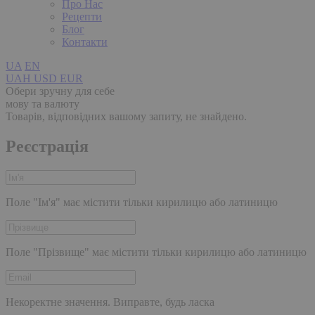
Про Нас
Рецепти
Блог
Контакти
UA
EN
UAH
USD
EUR
Обери зручну для себе
мову та валюту
Товарів, відповідних вашому запиту, не знайдено.
Реєстрація
Поле "Ім'я" має містити тільки кирилицю або латиницю
Поле "Прізвище" має містити тільки кирилицю або латиницю
Некоректне значення. Виправте, будь ласка