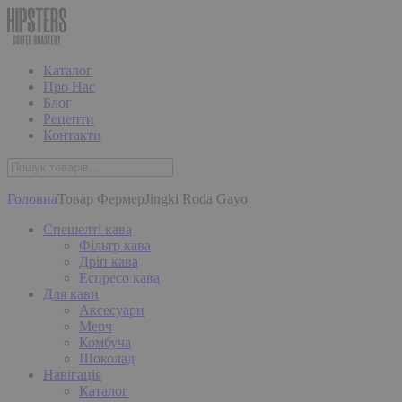
Каталог
Про Нас
Блог
Рецепти
Контакти
Головна
Товар Фермер
Jingki Roda Gayo
Спешелті кава
Фільтр кава
Дріп кава
Еспресо кава
Для кави
Аксесуари
Мерч
Комбуча
Шоколад
Навігація
Каталог