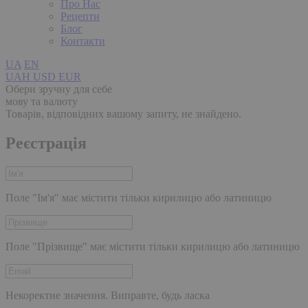
Про Нас
Рецепти
Блог
Контакти
UA
EN
UAH
USD
EUR
Обери зручну для себе
мову та валюту
Товарів, відповідних вашому запиту, не знайдено.
Реєстрація
Поле "Ім'я" має містити тільки кирилицю або латиницю
Поле "Прізвище" має містити тільки кирилицю або латиницю
Некоректне значення. Виправте, будь ласка