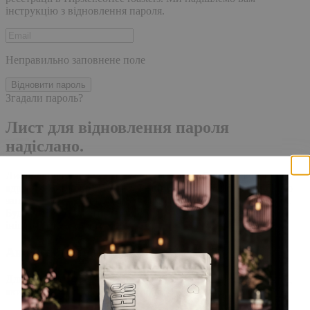
інструкцію з відновлення пароля.
Неправильно заповнене поле
Відновити пароль
Згадали пароль?
Лист для відновлення пароля
надіслано.
Лист із посиланням для скидання пароля було надіслано на
адресу електронної пошти, прив'язану до вашого облікового
запису, доставка повідомлення може зайняти кілька хвилин.
Будь ласка, зачекайте щонайменше 10 хвилин, перш ніж
ініціювати ще один запит.
Акаунт створено
Для завершення реєстрації, перейдіть за посиланням у листі,
який було надіслано Вам на пошту!