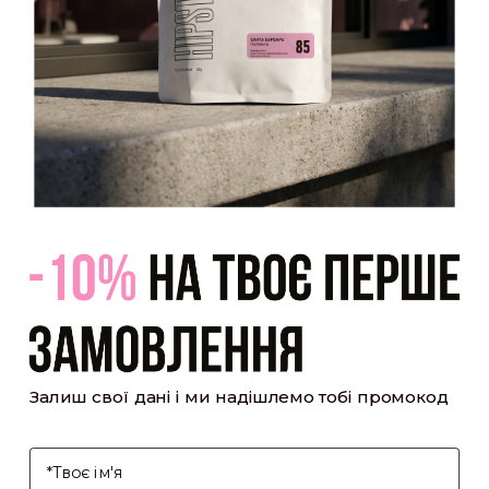
Закрити
Акаунт створено
Ви зареєструвалися на сайті
Hipster.coffee
roasters і вже
можете користуватися особистим кабінетом, щоб отримувати
знижки та відстежувати історію замовлень!
закрити
мій профіль
Оптовий прайс
[cf7form cf7key="wholesale-popup"]
Обсмажування кави
[cf7form cf7key="roasting-popup"]
Залиш свої дані і ми надішлемо тобі промокод
Умови доставки та оплати
І'мя