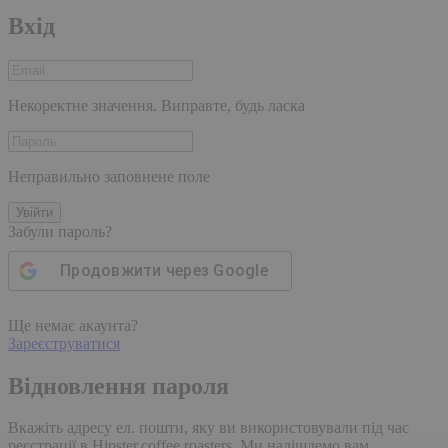
Вхід
Некоректне значення. Виправте, будь ласка
Неправильно заповнене поле
Увійти
Забули пароль?
Продовжити через
Google
Ще немає акаунта?
Зареєструватися
Відновлення пароля
Вкажіть адресу ел. пошти, яку ви використовували під час
реєстрації в Hipster.coffee roasters. Ми надішлемо вам