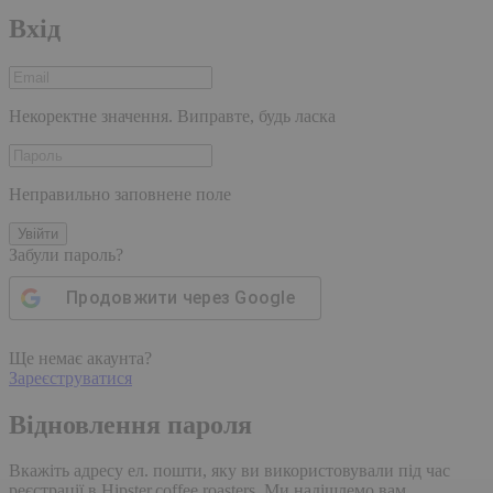
Вхід
Некоректне значення. Виправте, будь ласка
Неправильно заповнене поле
Увійти
Забули пароль?
Продовжити через
Google
Ще немає акаунта?
Зареєструватися
Відновлення пароля
Вкажіть адресу ел. пошти, яку ви використовували під час
реєстрації в Hipster.coffee roasters. Ми надішлемо вам