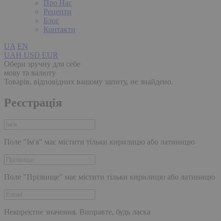
Про Нас
Рецепти
Блог
Контакти
UA
EN
UAH
USD
EUR
Обери зручну для себе
мову та валюту
Товарів, відповідних вашому запиту, не знайдено.
Реєстрація
Поле "Ім'я" має містити тільки кирилицю або латиницю
Поле "Прізвище" має містити тільки кирилицю або латиницю
Некоректне значення. Виправте, будь ласка