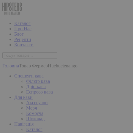
Каталог
Про Нас
Блог
Рецепти
Контакти
Головна
Товар Фермер
Huehuetenango
Спешелті кава
Фільтр кава
Дріп кава
Еспресо кава
Для кави
Аксесуари
Мерч
Комбуча
Шоколад
Навігація
Каталог