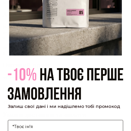
Закрити
Акаунт створено
Ви зареєструвалися на сайті
Hipster.coffee
roasters і вже
можете користуватися особистим кабінетом, щоб отримувати
знижки та відстежувати історію замовлень!
закрити
мій профіль
Оптовий прайс
[cf7form cf7key="wholesale-popup"]
Обсмажування кави
[cf7form cf7key="roasting-popup"]
Залиш свої дані і ми надішлемо тобі промокод
Умови доставки та оплати
І'мя