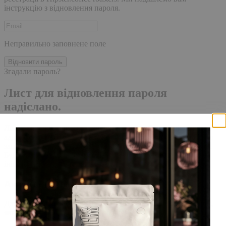
інструкцію з відновлення пароля.
Неправильно заповнене поле
Відновити пароль
Згадали пароль?
Лист для відновлення пароля
надіслано.
Лист із посиланням для скидання пароля було надіслано на
адресу електронної пошти, прив'язану до вашого облікового
запису, доставка повідомлення може зайняти кілька хвилин.
Будь ласка, зачекайте щонайменше 10 хвилин, перш ніж
ініціювати ще один запит.
Акаунт створено
Для завершення реєстрації, перейдіть за посиланням у листі,
який було надіслано Вам на пошту!