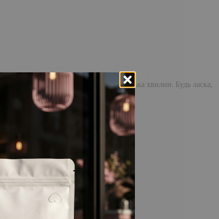
доставка повідомлення може зайняти кілька хвилин. Будь ласка,
відстежувати історію замовлень!