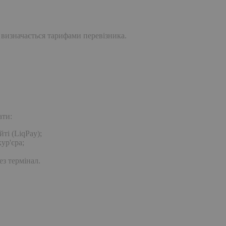
 визначається тарифами перевізника.
ати:
ті (LiqPay);
ур'єра;
ез термінал.