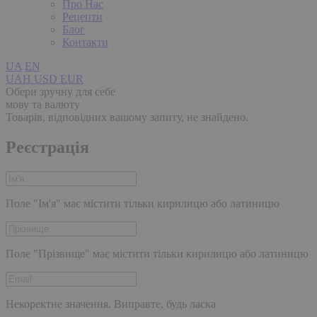
Про Нас
Рецепти
Блог
Контакти
UA
EN
UAH
USD
EUR
Обери зручну для себе
мову та валюту
Товарів, відповідних вашому запиту, не знайдено.
Реєстрація
Поле "Ім'я" має містити тільки кирилицю або латиницю
Поле "Прізвище" має містити тільки кирилицю або латиницю
Некоректне значення. Виправте, будь ласка