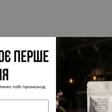
.
су електронної пошти, прив'язану до вашого облікового запису, 
 запит.
кий було надіслано Вам на пошту!
шлемо тобі промокод
е користуватися особистим кабінетом, щоб отримувати знижки та 