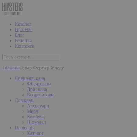
Каталог
Про Нас
Блог
Рецепти
Контакти
Головна
Товар Фермер
Боледу
Спешелті кава
Фільтр кава
Дріп кава
Еспресо кава
Для кави
Аксесуари
Мерч
Комбуча
Шоколад
Навігація
Каталог