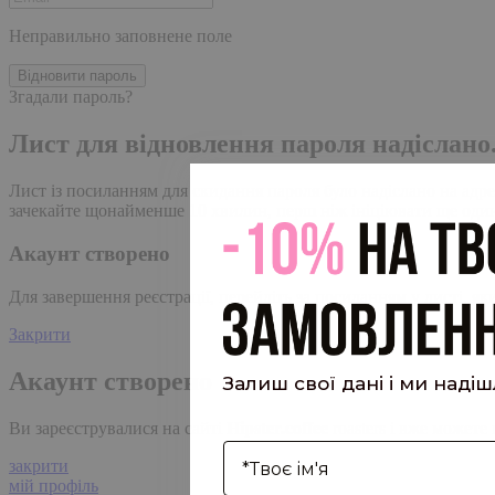
Неправильно заповнене поле
Відновити пароль
Згадали пароль?
Лист для відновлення пароля надіслано
Лист із посиланням для скидання пароля було надіслано на адре
зачекайте щонайменше 10 хвилин, перш ніж ініціювати ще один
Акаунт створено
Для завершення реєстрації, перейдіть за посиланням у листі, я
Закрити
Акаунт створено
Залиш свої дані і ми наді
Ви зареєструвалися на сайті
Hipster.coffee
roasters і вже может
І'мя
закрити
мій профіль