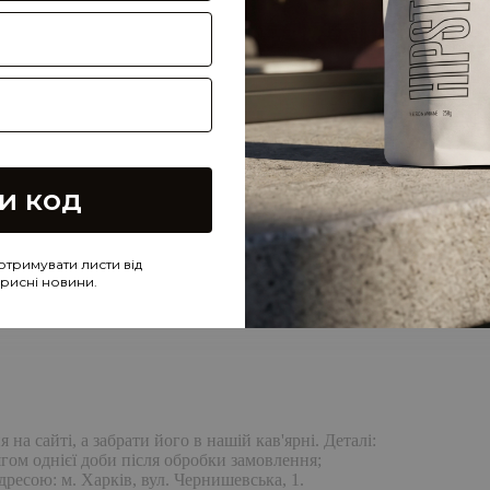
и код
отримувати листи від
корисні новини.
а сайті, а забрати його в нашій кав'ярні. Деталі:
гом однієї доби після обробки замовлення;
дресою: м. Харків, вул. Чернишевська, 1.