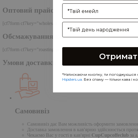
Enter your email address
Оптовий прайс
[cf7form cf7key="wholesale-popup"]
Birthday
Обсмажування кави
[cf7form cf7key="roasting-popup"]
Отримат
Умови доставки та оплати
*Натискаючи кнопку, ти погоджуєшся 
Hipsters.ua
. Без спаму — тільки кава і 
Самовивіз
Самовивіз дає Вам можливість оформити замовлення н
Доставка замовлення в кав'ярню здійснюється протя
Чекаємо Вас у гості в кав'ярні
CupCupcoffeclub
за а