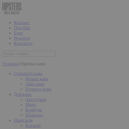
Каталог
Про Нас
Блог
Рецепти
Контакти
Головна
Обробка кави
Спешелті кава
Фільтр кава
Дріп кава
Еспресо кава
Для кави
Аксесуари
Мерч
Комбуча
Шоколад
Навігація
Каталог