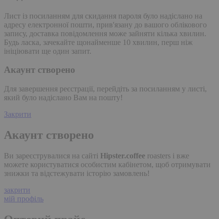
Лист із посиланням для скидання пароля було надіслано на
адресу електронної пошти, прив'язану до вашого облікового
запису, доставка повідомлення може зайняти кілька хвилин.
Будь ласка, зачекайте щонайменше 10 хвилин, перш ніж
ініціювати ще один запит.
Акаунт створено
Для завершення реєстрації, перейдіть за посиланням у листі,
який було надіслано Вам на пошту!
Закрити
Акаунт створено
Ви зареєструвалися на сайті
Hipster.coffee
roasters і вже
можете користуватися особистим кабінетом, щоб отримувати
знижки та відстежувати історію замовлень!
закрити
мій профіль