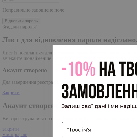
Неправильно заповнене поле
Відновити пароль
Згадали пароль?
Лист для відновлення пароля надіслано
Лист із посиланням для скидання пароля було надіслано на адре
зачекайте щонайменше 10 хвилин, перш ніж ініціювати ще один
Акаунт створено
Для завершення реєстрації, перейдіть за посиланням у листі, я
Закрити
Акаунт створено
Залиш свої дані і ми наді
Ви зареєструвалися на сайті
Hipster.coffee
roasters і вже может
І'мя
закрити
мій профіль