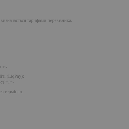
 визначається тарифами перевізника.
ати:
ті (LiqPay);
ур'єра;
ез термінал.