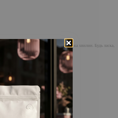
доставка повідомлення може зайняти кілька хвилин. Будь ласка,
відстежувати історію замовлень!