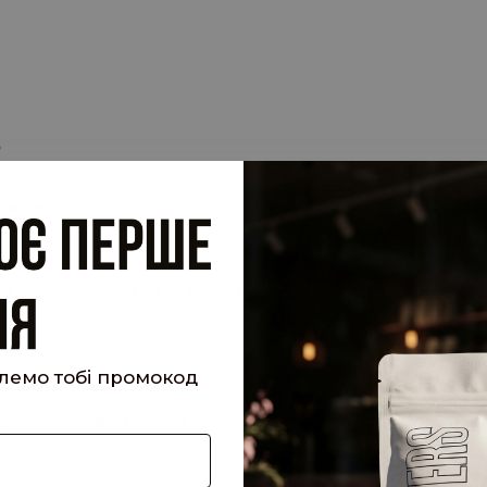
.
су електронної пошти, прив'язану до вашого облікового запису, 
 запит.
кий було надіслано Вам на пошту!
шлемо тобі промокод
е користуватися особистим кабінетом, щоб отримувати знижки та 