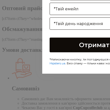
Enter your email address
Оптовий прайс
[cf7form cf7key="wholesale-popup"]
Birthday
Обсмажування кави
[cf7form cf7key="roasting-popup"]
Отримат
Умови доставки та оплати
*Натискаючи кнопку, ти погоджуєшся 
Hipsters.ua
. Без спаму — тільки кава і 
Самовивіз
Самовивіз дає Вам можливість оформити замовлення н
Доставка замовлення в кав'ярню здійснюється протя
Чекаємо Вас у гості в кав'ярні
CupCupcoffeclub
за а