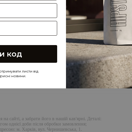
и код
отримувати листи від
корисні новини.
а сайті, а забрати його в нашій кав'ярні. Деталі:
гом однієї доби після обробки замовлення;
дресою: м. Харків, вул. Чернишевська, 1.