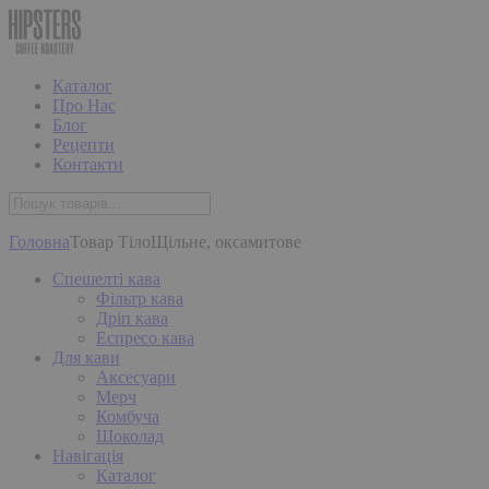
Каталог
Про Нас
Блог
Рецепти
Контакти
Головна
Товар Тіло
Щільне, оксамитове
Спешелті кава
Фільтр кава
Дріп кава
Еспресо кава
Для кави
Аксесуари
Мерч
Комбуча
Шоколад
Навігація
Каталог