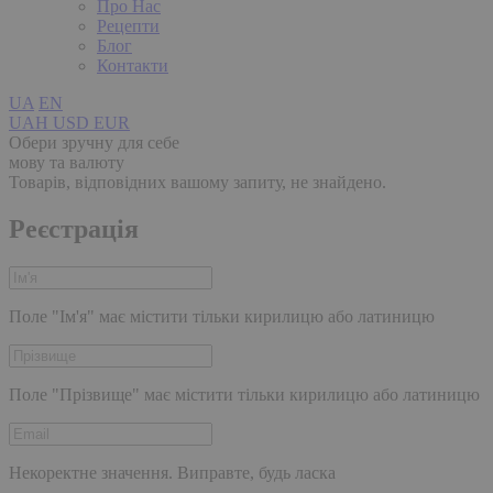
Про Нас
Рецепти
Блог
Контакти
UA
EN
UAH
USD
EUR
Обери зручну для себе
мову та валюту
Товарів, відповідних вашому запиту, не знайдено.
Реєстрація
Поле "Ім'я" має містити тільки кирилицю або латиницю
Поле "Прізвище" має містити тільки кирилицю або латиницю
Некоректне значення. Виправте, будь ласка