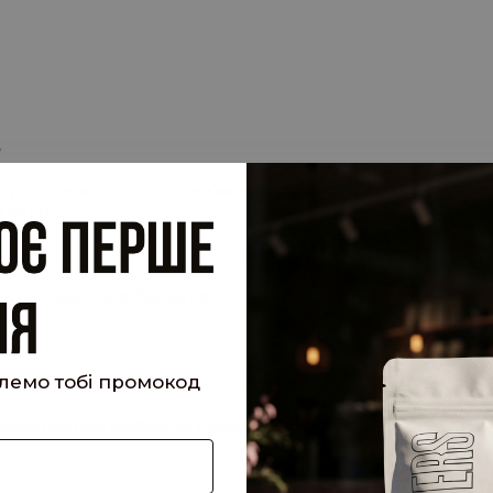
.
су електронної пошти, прив'язану до вашого облікового запису, 
 запит.
кий було надіслано Вам на пошту!
шлемо тобі промокод
е користуватися особистим кабінетом, щоб отримувати знижки та 