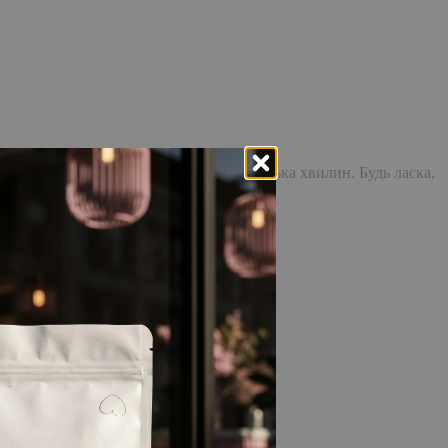
доставка повідомлення може зайняти кілька хвилин. Будь ласка,
відстежувати історію замовлень!