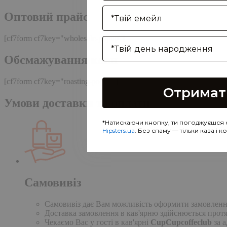
Enter your email address
Оптовий прайс
[cf7form cf7key="wholesale-popup"]
Birthday
Обсмажування кави
[cf7form cf7key="roasting-popup"]
Отримат
Умови доставки та оплати
*Натискаючи кнопку, ти погоджуєшся 
Hipsters.ua
. Без спаму — тільки кава і 
Самовивіз
Самовивіз дає Вам можливість оформити замовлення н
Доставка замовлення в кав'ярню здійснюється протя
Чекаємо Вас у гості в кав'ярні
CupCupcoffeclub
за а