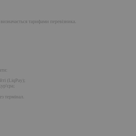
 визначається тарифами перевізника.
ати:
ті (LiqPay);
ур'єра;
ез термінал.