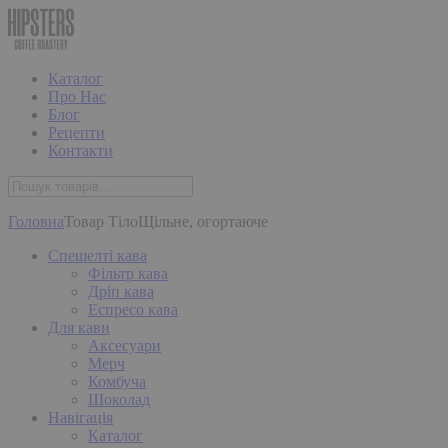
Каталог
Про Нас
Блог
Рецепти
Контакти
Головна
Товар Тіло
Щільне, огортаюче
Спешелті кава
Фільтр кава
Дріп кава
Еспресо кава
Для кави
Аксесуари
Мерч
Комбуча
Шоколад
Навігація
Каталог