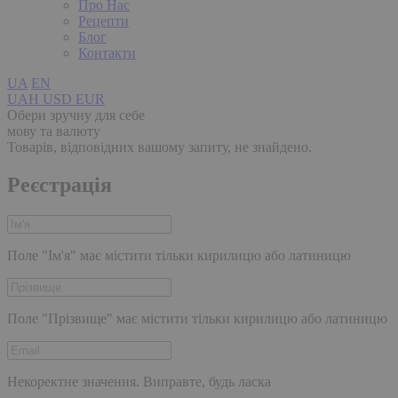
Про Нас
Рецепти
Блог
Контакти
UA
EN
UAH
USD
EUR
Обери зручну для себе
мову та валюту
Товарів, відповідних вашому запиту, не знайдено.
Реєстрація
Поле "Ім'я" має містити тільки кирилицю або латиницю
Поле "Прізвище" має містити тільки кирилицю або латиницю
Некоректне значення. Виправте, будь ласка