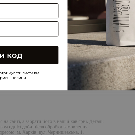
и код
отримувати листи від
корисні новини.
а сайті, а забрати його в нашій кав'ярні. Деталі:
гом однієї доби після обробки замовлення;
дресою: м. Харків, вул. Чернишевська, 1.