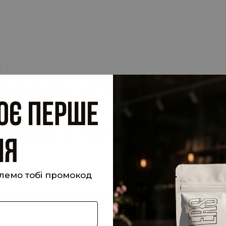
.
су електронної пошти, прив'язану до вашого облікового запису, 
 запит.
кий було надіслано Вам на пошту!
шлемо тобі промокод
е користуватися особистим кабінетом, щоб отримувати знижки та 