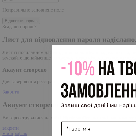
Неправильно заповнене поле
Відновити пароль
Згадали пароль?
Лист для відновлення пароля надіслано
Лист із посиланням для скидання пароля було надіслано на адре
зачекайте щонайменше 10 хвилин, перш ніж ініціювати ще один
Акаунт створено
Для завершення реєстрації, перейдіть за посиланням у листі, я
Закрити
Акаунт створено
Залиш свої дані і ми наді
Ви зареєструвалися на сайті
Hipster.coffee
roasters і вже может
І'мя
закрити
мій профіль