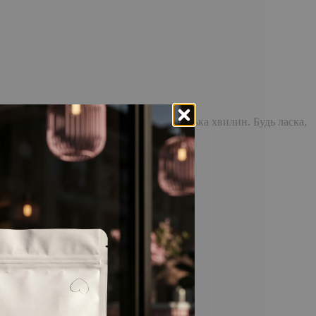
доставка повідомлення може зайняти кілька хвилин. Будь ласка,
відстежувати історію замовлень!