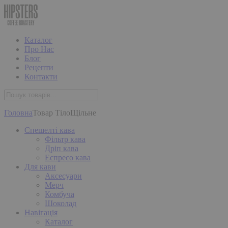
Каталог
Про Нас
Блог
Рецепти
Контакти
Головна
Товар Тіло
Щільне
Спешелті кава
Фільтр кава
Дріп кава
Еспресо кава
Для кави
Аксесуари
Мерч
Комбуча
Шоколад
Навігація
Каталог