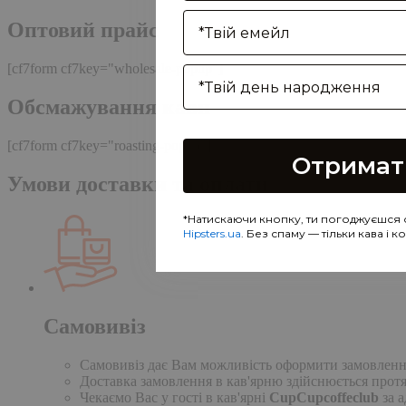
Enter your email address
Оптовий прайс
[cf7form cf7key="wholesale-popup"]
Birthday
Обсмажування кави
[cf7form cf7key="roasting-popup"]
Отримат
Умови доставки та оплати
*Натискаючи кнопку, ти погоджуєшся 
Hipsters.ua
. Без спаму — тільки кава і 
Самовивіз
Самовивіз дає Вам можливість оформити замовлення н
Доставка замовлення в кав'ярню здійснюється протя
Чекаємо Вас у гості в кав'ярні
CupCupcoffeclub
за а