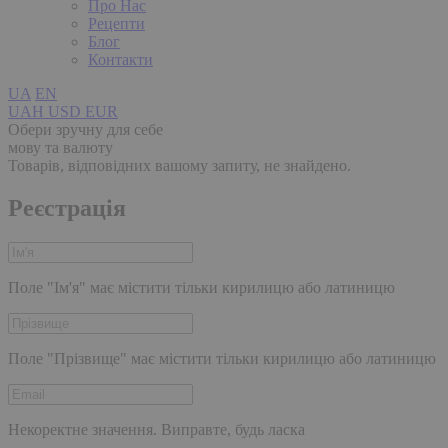
Про Нас
Рецепти
Блог
Контакти
UA
EN
UAH
USD
EUR
Обери зручну для себе
мову та валюту
Товарів, відповідних вашому запиту, не знайдено.
Реєстрація
Поле "Ім'я" має містити тільки кирилицю або латиницю
Поле "Прізвище" має містити тільки кирилицю або латиницю
Некоректне значення. Виправте, будь ласка