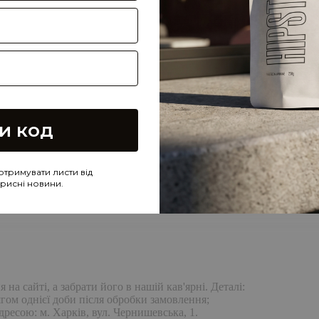
и код
отримувати листи від
корисні новини.
а сайті, а забрати його в нашій кав'ярні. Деталі:
гом однієї доби після обробки замовлення;
дресою: м. Харків, вул. Чернишевська, 1.