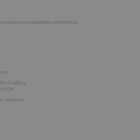
 визначається тарифами перевізника.
ати:
ті (LiqPay);
ур'єра;
ез термінал.